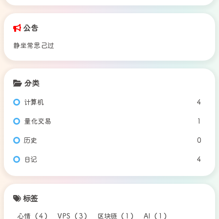
公告
静坐常思己过
分类
计算机
4
量化交易
1
历史
0
日记
4
标签
心情
（
4
）
VPS
（
3
）
区块链
（
1
）
AI
（
1
）