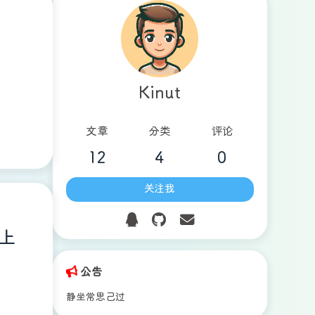
，
Kinut
文章
分类
评论
12
4
0
关注我
，上
公告
静坐常思己过