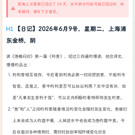
距离上次更新已经过了 58 天，文中部分内容可能已经过时，如
有疑问，请在下方留言。
【日记】2026年6月9号，星期二，上海浦
东金桥，阴
读《渔樵问对》第一篇《利害》，经过三四遍的慢读，结合译文，
慢慢的品出：
利和害相互依存，今后看到利务必第一时间想到害，不能利令
智昏。反推之，害中的利是否可以加以利用？文中没有讲，但
是“凡事发生皆利于我”，可以正向积极的看待即将发生的害。
“鱼”和“人”之间的利害随着情况的变化会随时发生变化。鱼被钓
上来会成为人的盘中餐，人掉进水中也会成为鱼的腹中食。今
后在面对各种情势时，需时时刻刻审视环境变化对自